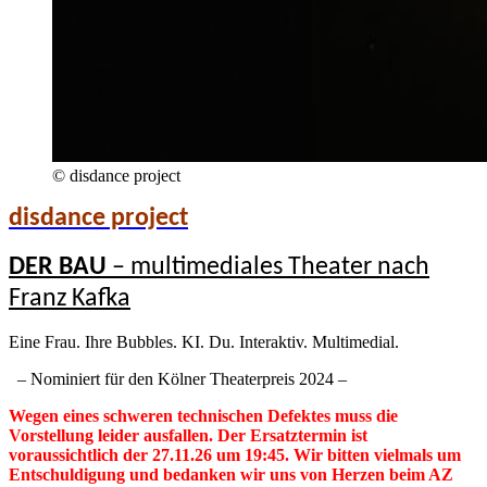
© disdance project
disdance project
DER BAU
– multimediales Theater nach
Franz Kafka
Eine Frau. Ihre Bubbles. KI. Du. Interaktiv. Multimedial.
– Nominiert für den Kölner Theaterpreis 2024 –
Wegen eines schweren technischen Defektes muss die
Vorstellung leider ausfallen. Der Ersatztermin ist
voraussichtlich der 27.11.26 um 19:45. Wir bitten vielmals um
Entschuldigung und bedanken wir uns von Herzen beim AZ