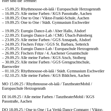
Hier sind die Termine:
–
15.09.25: Rhythmousse-oh-lal
à / Europaschule Herzogenrath
– 16.09.25: Alle meine Farben / KGS Passstraße, Aachen
– 18.09.25: One to One / Viktor-Frankl-Schule, Aachen
–
19.09.25: One to One / St
ädt. Gymnasium Eschweiler
– 19.09.25: Euregio Dance-Lab / Aber Hallo, Alsdorf
–
22.09.25: Euregio Dance-Lab / CMG
Ü
bach-Palenberg
– 23.09.25: Alle meine Farben / GGS Annapark, Alsdorf
– 24.09.25: Fischers Fritze / GGS St. Barbara, Setterich
– 25.09.25: Euregio Dance-Lab / Europaschule Herzogenrath
– 26.09.25: Fischers Fritze / 4. Aachener Gesamtschule
– 29.09.25: Alle meine Farben / KGS Atsch, Stolberg
– 30.09.25: Alle meine Farben / GGS Grengrachtschule,
Baesweiler
–
01.10.25: Rhythmousse-oh-lal
à / Städt. Gymnasium Eschweiler
– 02.10.25: Alle meine Farben / KGS Bildchen, Aachen
MO 15.09.25 / Rhythmousse-oh-lalà / TanztheaterMobil /
Europaschule Herzogenrath
DI 16.09.25 / Alle meine Farben / TanztheaterMobil / KGS
Passstraße, Aachen
DO 18.09.25 / One to One / La Verità Dance Company / Viktor-